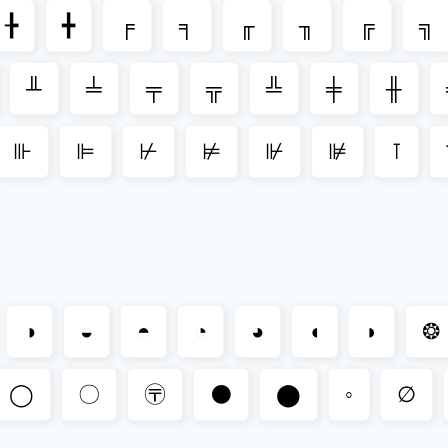
╊
╋
╒
╕
╓
╖
╔
╗
╨
╧
╤
╦
╩
╪
╫
⊪
⊫
⊬
⊭
⊮
⊯
⊺
◑
◒
◓
◔
◕
◖
◗
❂
◯
〇
〶
⚫
⬤
◦
∅