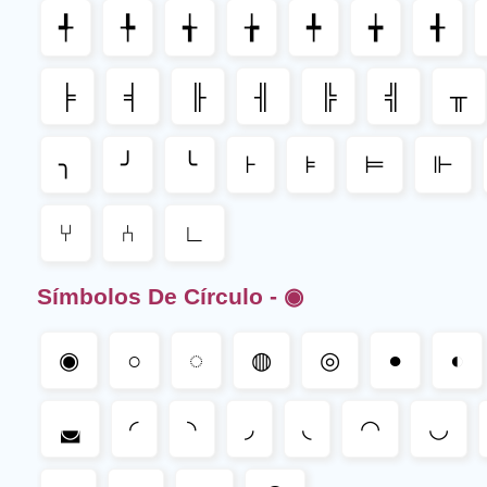
╃
╄
╅
╆
╇
╈
╉
╞
╡
╟
╢
╠
╣
╥
╮
╯
╰
⊦
⊧
⊨
⊩
⑂
⑃
∟
Símbolos De Círculo - ◉
◉
○
◌
◍
◎
●
◐
◛
◜
◝
◞
◟
◠
◡