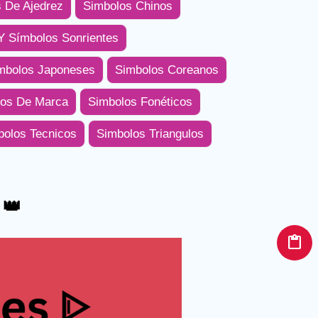
 De Ajedrez
Simbolos Chinos
Y Símbolos Sonrientes
mbolos Japoneses
Simbolos Coreanos
los De Marca
Simbolos Fonéticos
bolos Tecnicos
Simbolos Triangulos
 👑
content_paste