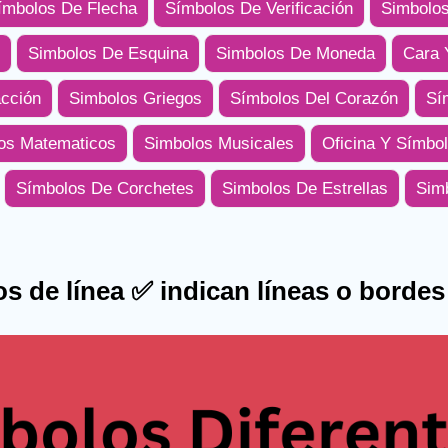
ímbolos De Flecha
Símbolos De Verificación
Simbolos
Simbolos De Esquina
Simbolos De Moneda
Cara 
cción
Simbolos Griegos
Símbolos Del Corazón
Sí
os Matematicos
Simbolos Musicales
Oficina Y Símbo
Símbolos De Corchetes
Simbolos De Estrellas
Sim
s de línea ✅ indican líneas o bordes